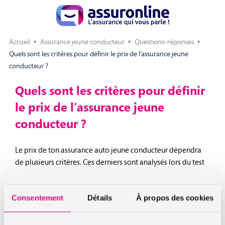
Accueil
Assurance jeune conducteur
Questions-réponses
Quels sont les critères pour définir le prix de l’assurance jeune
conducteur ?
Quels sont les critères pour définir
le prix de l’assurance jeune
conducteur ?
Le prix de ton assurance auto jeune conducteur dépendra
de plusieurs critères. Ces derniers sont analysés lors du test
que nous te demandons de passer, auprès de notre
partenaire Road-b-Score, pour savoir si tu es éligible à
notre offre. Concrètement, les éléments qui peuvent faire
Consentement
Détails
À propos des cookies
moduler le prix de ton assurance sont :