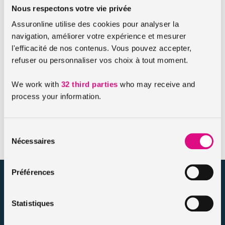
Nous respectons votre vie privée
L’ancienneté de ton véhicule
Assuronline utilise des cookies pour analyser la
navigation, améliorer votre expérience et mesurer
Sa puissance fiscale
l'efficacité de nos contenus. Vous pouvez accepter,
Le modèle (essence, hybride, électrique…)
refuser ou personnaliser vos choix à tout moment.
Ton âge
We work with
32 third parties
who may receive and
Tes antécédents de conduite
process your information.
Ta zone géographique
Sélection
Nécessaires
du
consentement
Préférences
assuronline.com est édité par AssurOne Group, courtier grossiste
sur internet spécialisé en IARD et en assurances de personnes
Statistiques
Nos dossiers