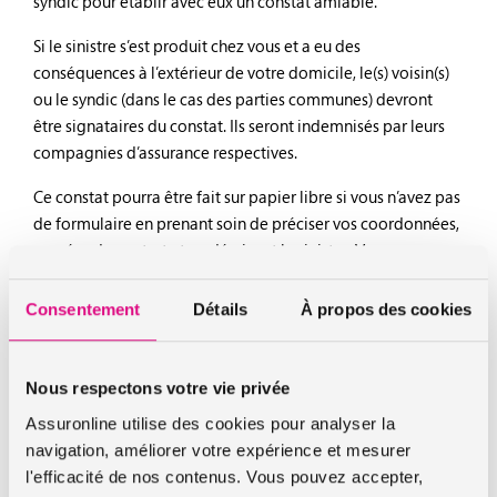
syndic pour établir avec eux un constat amiable.
Si le sinistre s’est produit chez vous et a eu des
conséquences à l’extérieur de votre domicile, le(s) voisin(s)
ou le syndic (dans le cas des parties communes) devront
être signataires du constat. Ils seront indemnisés par leurs
compagnies d’assurance respectives.
Ce constat pourra être fait sur papier libre si vous n’avez pas
de formulaire en prenant soin de préciser vos coordonnées,
numéro de contrat et en décrivant le sinistre. Vous pouvez
joindre les éventuelles factures / devis de réparations ainsi
que les factures d’achat des objets détériorés.
Consentement
Détails
À propos des cookies
Et avant de se lancer dans des travaux ou des réparations, il
est préférable de prévenir l’assureur pour qu’il évite des
Nous respectons votre vie privée
dépenses qui pourraient rester à votre charge.
Assuronline utilise des cookies pour analyser la
Dans tous les cas, il est préférable de faire votre déclaration
navigation, améliorer votre expérience et mesurer
par lettre recommandée avec accusé réception et d’en
l'efficacité de nos contenus. Vous pouvez accepter,