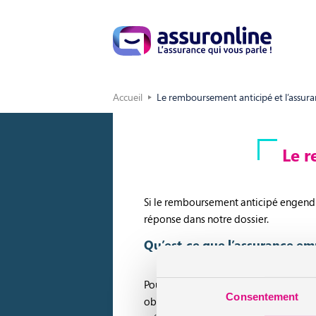
Accueil
Le remboursement anticipé et l’assura
Le r
Si le remboursement anticipé engendr
réponse dans notre dossier.
Qu’est-ce que l’assurance em
Pour concrétiser votre projet deprêt 
Consentement
obligatoire est aujourd’hui un élémen