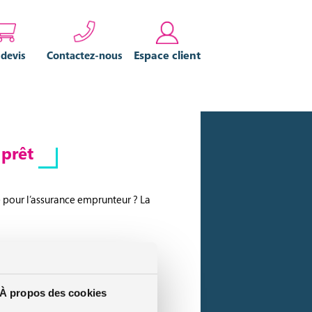
Espace client
 devis
Contactez-nous
 prêt
 pour l’assurance emprunteur ? La
ette couverture légale mais non
À propos des cookies
eur
protège aussi bien le tenant du