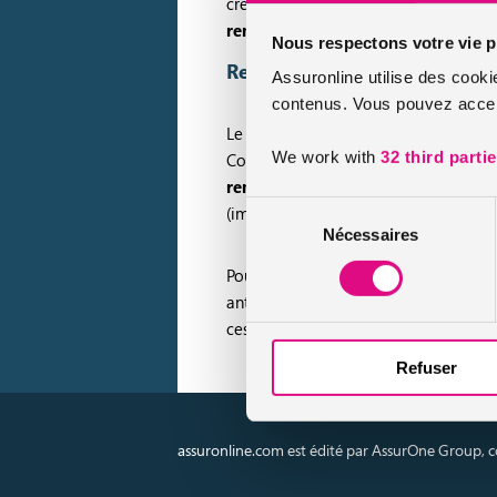
crédit que les membres de sa famille. E
remboursement du crédit
en fonctio
Nous respectons votre vie p
Remboursement de crédit par
Assuronline utilise des cooki
contenus. Vous pouvez accept
Le remboursement par anticipation cor
We work with
32 third parti
Contrairement au regroupement de créd
remboursement anticipé d’un crédi
Sélection
(immobilier, prêt conventionné, cons
Nécessaires
du
consentement
Pour un prêt à la consommation supér
anticipé. En ce qui concerne, le prêt 
ces frais ne peuvent pas dépasser les 
Refuser
assuronline.com est édité par AssurOne Group, co