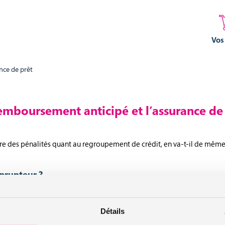
Vos
nce de prêt
emboursement anticipé et l’assurance de
e des pénalités quant au regroupement de crédit, en va-t-il de même
prunteur ?
immobilier, l’emprunteur doit souscrire à une assurance emprunteur. C
Détails
t-clé dans le traitement de demande de crédit. L’
assurance emprunt