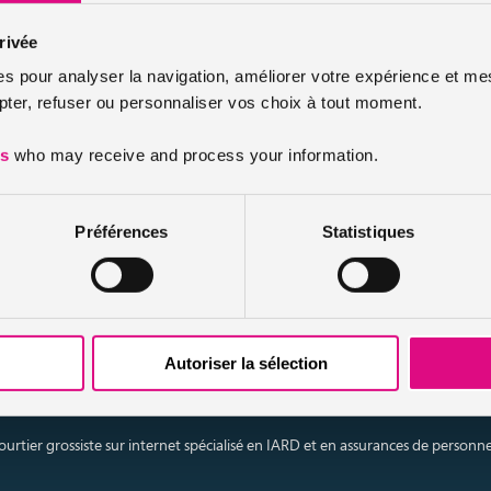
n effet, en cas d’accidents (décès, invalidité, et perte d’emploi) l’ass
n des garanties contractées lors de la signature du contrat.
rivée
 anticipation : comment ça marche ?
es pour analyser la navigation, améliorer votre expérience et mes
er, refuser ou personnaliser vos choix à tout moment.
respond au remboursement partiel ou total de votre crédit avant la da
es
who may receive and process your information.
it, il n’existe pas de pénalités, en revanche des
indemnités
peuvent
t immobilier
. En fait, les frais de pénalités engendrés dépendent du 
ommation…) et des clauses contractuelles.
Préférences
Statistiques
ieur à 10 000 €, la banque ou l’établissement de crédit peut deman
immobilier, le prêteur exige, dans la plupart des cas, des pénalités 
3% du capital restant dû.
Autoriser la sélection
urtier grossiste sur internet spécialisé en IARD et en assurances de personn