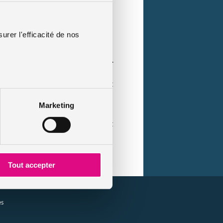
urance prend en charge le
urer l'efficacité de nos
te de fin de votre contrat de prêt.
 être demandées pour le
type de crédit que vous avez souscrit
Marketing
der une indemnité de remboursement
de remboursement anticipé.Cependant,
Tout accepter
es