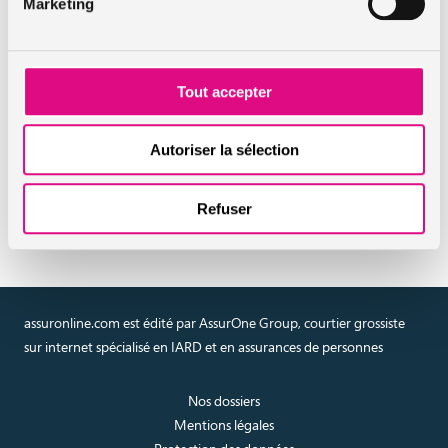
de police
Marketing
Assurance auto : une gamme élargie pour les profils
malchanceux
Tout accepter
Les dossiers assuronline
Autoriser la sélection
La FAQ assuronline
Refuser
assuronline.com est édité par AssurOne Group, courtier grossiste
sur internet spécialisé en IARD et en assurances de personnes
Nos dossiers
Mentions légales