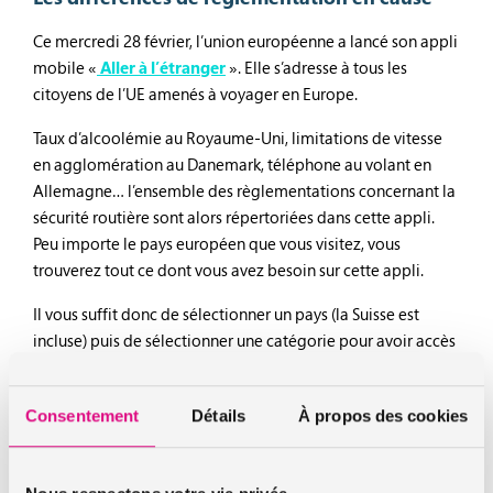
Ce mercredi 28 février, l’union européenne a lancé son appli
mobile «
Aller à l’étranger
». Elle s’adresse à tous les
citoyens de l’UE amenés à voyager en Europe.
Taux d’alcoolémie au Royaume-Uni, limitations de vitesse
en agglomération au Danemark, téléphone au volant en
Allemagne… l’ensemble des règlementations concernant la
sécurité routière sont alors répertoriées dans cette appli.
Peu importe le pays européen que vous visitez, vous
trouverez tout ce dont vous avez besoin sur cette appli.
Il vous suffit donc de sélectionner un pays (la Suisse est
incluse) puis de sélectionner une catégorie pour avoir accès
à l’ensemble des règlementations. Cette appli offre
également des quiz pour tester sa culture générale sur le
Consentement
Détails
À propos des cookies
thème de la sécurité routière. De quoi passer le temps !
Appli de l’Union Européenne : en attendant