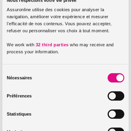
Nous respectons votre vie privée
une potentielle harmonisation des règles
Assuronline utilise des cookies pour analyser la
navigation, améliorer votre expérience et mesurer
Sujet depuis les années 2010, l’harmonisation des règles
l'efficacité de nos contenus. Vous pouvez accepter,
routières en Europe est encore au cœur des débats pour
refuser ou personnaliser vos choix à tout moment.
tenter d’enrayer les près de 25 500 européens tués par la
route en 2017.
We work with
32 third parties
who may receive and
Donc à défaut d’harmoniser l’ensemble des
process your information.
règlementations routières, l’Europe vous propose pour le
moment une appli fonctionnelle et bien pensée.
Sélection
Pour conclure, «
Aller à l’étranger
» est disponible sur les
Nécessaires
du
plateformes
IOS
et
Android
.
consentement
Préférences
A lire aussi :
Statistiques
La règlementation de la plaque d’immatriculation
Waze et Coyote : fin des signalements des contrôles