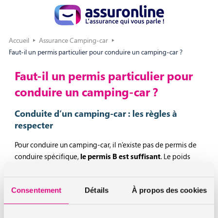
Accueil
Assurance Camping-car
Faut-il un permis particulier pour conduire un camping-car ?
Faut-il un permis particulier pour
conduire un camping-car ?
Conduite d’un camping-car : les règles à
respecter
Pour conduire un camping-car, il n’existe pas de permis de
conduire spécifique,
le permis B est suffisant
. Le poids
total autorisé en charge (PTAC) et la présence éventuelle
d’une remorque déterminent le permis nécessaire à avoir.
Consentement
Détails
À propos des cookies
Pour les véhicules de plus de 3,5 tonnes, vous pouvez faire
une mise à niveau de votre permis B (7h de formation
obligatoire) pour pouvoir conduire un camping-car d’un