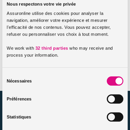
Nous respectons votre vie privée
PTAC compris entre 3,5 à 4,25 tonnes. Pour un PTAC
supérieur, vous devez obligatoirement être titulaire du
Assuronline utilise des cookies pour analyser la
permis C autorisant la conduite de véhicules dont le PTAC
navigation, améliorer votre expérience et mesurer
est supérieur à 7,5 tonnes.
l'efficacité de nos contenus. Vous pouvez accepter,
refuser ou personnaliser vos choix à tout moment.
Permis B antérieur à 1975
We work with
32 third parties
who may receive and
Depuis l’arrêté du 15 juillet 2009, les personnes titulaires
process your information.
d’un permis B antérieur au 20 janvier 1975 sont autorisées à
conduire un camping-car quelles que soient les mentions
figurant au verso du troisième volet du permis de conduire.
Sélection
Nécessaires
du
consentement
Préférences
assuronline.com est édité par AssurOne Group, courtier grossiste
sur internet spécialisé en IARD et en assurances de personnes
Statistiques
Nos dossiers