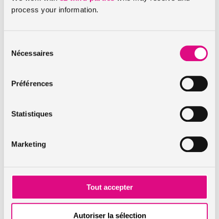
process your information.
C’est à ce moment-là qu’assuronline
intervient. Nous vous proposons
plusieurs niveaux de garanties au
Sélection
meilleur prix pour une
assurance
Nécessaires
du
habitation maison en construction
.
consentement
Préférences
Comparateur assurance
habitation : les formules
Statistiques
assuronline
Marketing
L’assurance habitation
essentielle
Tout accepter
L’
assurance habitation essentielle
, aussi
appelée formule Contact +, couvrira
Autoriser la sélection