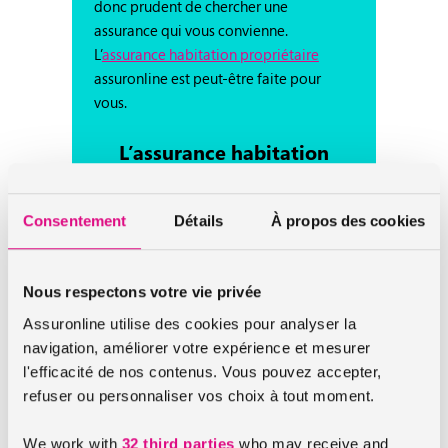
donc prudent de chercher une
assurance qui vous convienne.
L’
assurance habitation propriétaire
assuronline est peut-être faite pour
vous.
L’assurance habitation
maison en construction
Consentement
Détails
À propos des cookies
Lors de la construction de votre maison,
celle-ci est assurée par le maître
d’ouvrage d’une maison, autrement dit
Nous respectons votre vie privée
celui qui demande la réalisation des
Assuronline utilise des cookies pour analyser la
travaux ou la construction. Imposé par
navigation, améliorer votre expérience et mesurer
la loi, il a l’obligation de souscrire à une
l'efficacité de nos contenus. Vous pouvez accepter,
assurance dommages ouvrage avant le
refuser ou personnaliser vos choix à tout moment.
début du chantier. Une fois la
construction de votre maison bien
We work with
32 third parties
who may receive and
avancée, il faudra également l’assurer.