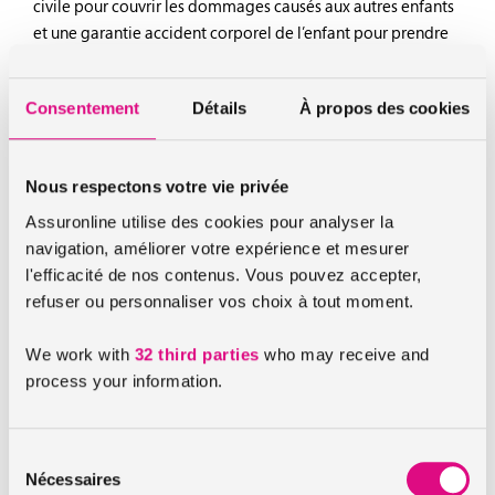
civile pour couvrir les dommages causés aux autres enfants
et une garantie accident corporel de l’enfant pour prendre
en charge les dommages subis par l’enfant, qu’il soit
responsable ou non.
Consentement
Détails
À propos des cookies
Cette assurance peut couvrir l’enfant durant ses activités
scolaires et le trajet domicile-école ou bien 24h/24, peu
importe le lieu. En fonction des contrats, elle peut
Nous respectons votre vie privée
également proposer d’autres garanties comme l’assistance,
Assuronline utilise des cookies pour analyser la
le vol de cartable ou le racket par exemple.
navigation, améliorer votre expérience et mesurer
l'efficacité de nos contenus. Vous pouvez accepter,
refuser ou personnaliser vos choix à tout moment.
Une garantie parfois incluse dans l’assurance
habitation
We work with
32 third parties
who may receive and
Avant de souscrire une assurance scolaire, il convient de
process your information.
vérifier que la garantie n’est pas déjà comprise dans un
autre contrat d’assurance déjà souscrit. Le plus souvent dans
l’assurance habitation.
Sélection
Nécessaires
du