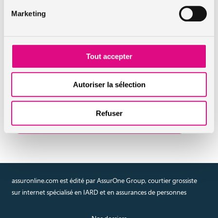
responsables !
Marketing
Assurance santé : comment sont remboursées les
consultations chez un psychologue ?
Tout accepter
En savoir plus sur l'assurance
santé
Autoriser la sélection
Réaliser un devis en ligne
Refuser
assurance santé
assuronline.com est édité par AssurOne Group, courtier grossiste
sur internet spécialisé en IARD et en assurances de personnes