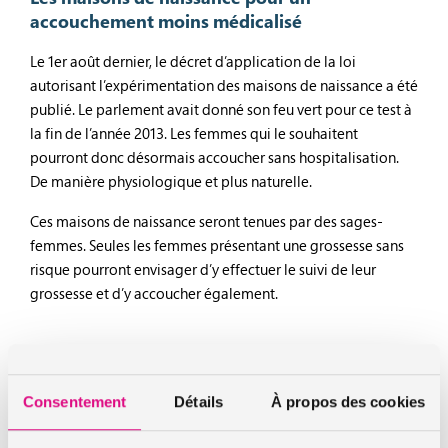
accouchement moins médicalisé
Le 1er août dernier, le décret d’application de la loi
autorisant l’expérimentation des maisons de naissance a été
publié. Le parlement avait donné son feu vert pour ce test à
la fin de l’année 2013. Les femmes qui le souhaitent
pourront donc désormais accoucher sans hospitalisation.
De manière physiologique et plus naturelle.
Ces maisons de naissance seront tenues par des sages-
femmes. Seules les femmes présentant une grossesse sans
risque pourront envisager d’y effectuer le suivi de leur
grossesse et d’y accoucher également.
Un dispositif très encadré
Issue d’une proposition de loi de l’UDI, l’idée des Maisons
Consentement
Détails
À propos des cookies
de naissance va donc être expérimentée pendant 5 ans puis
être évaluée par le Ministère de la Santé. Pour la mise en