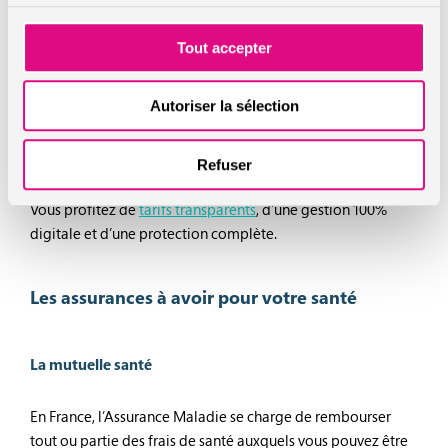
assuré en cas de décès, d’invalidité ou de perte
d’emploi. Concrètement, cela signifie que si l’une ou
Tout accepter
plusieurs de ces situations surviennent, l’assureur prend en
charge le remboursement des échéances du prêt. Cela peut
concerner la totalité du prêt, ou seulement une partie, en
Autoriser la sélection
fonction des garanties souscrites.
Chez assuronline, nous vous proposons une assurance de
Refuser
prêt immobilier avec notre partenaire Utwin Assurances.
Vous profitez de
tarifs transparents
, d’une gestion 100%
digitale et d’une protection complète.
Les assurances à avoir pour votre santé
La mutuelle santé
En France, l’Assurance Maladie se charge de rembourser
tout ou partie des frais de santé auxquels vous pouvez être