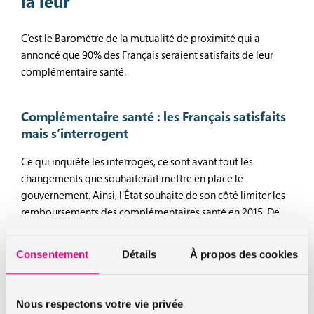
la leur
C’est le Baromètre de la mutualité de proximité qui a
annoncé que 90% des Français seraient satisfaits de leur
complémentaire santé.
Complémentaire santé : les Français satisfaits
mais s’interrogent
Ce qui inquiète les interrogés, ce sont avant tout les
changements que souhaiterait mettre en place le
gouvernement. Ainsi, l’État souhaite de son côté limiter les
remboursements des complémentaires santé en 2015. De
leur côté, les Français désirent au contraire pouvoir disposer
d’une meilleure prise en charge sur de grosses dépenses.
Consentement
Détails
À propos des cookies
Comme les hospitalisations de courtes ou longues durées,
par exemple. En effet, les hospitalisations s’avèrent souvent
très onéreuses.
Nous respectons votre vie privée