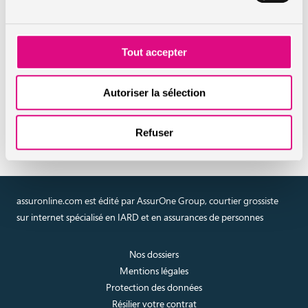
En savoir plus sur l'assurance
santé
Tout accepter
Autoriser la sélection
Réaliser un devis en ligne
assurance santé
Refuser
assuronline.com est édité par AssurOne Group, courtier grossiste
sur internet spécialisé en IARD et en assurances de personnes
Nos dossiers
Mentions légales
Protection des données
Résilier votre contrat