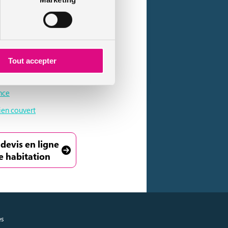
collective couvre également chaque
artement et ayant endommagé le
Tout accepter
ence
ien couvert
 devis en ligne
e habitation
es