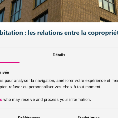
itation : les relations entre la copropriét
er le règlement de la copropriété. Le règlement de la copropriété perm
Détails
mun, la plupart du temps dans un immeuble ou un groupe d’immeubles
mportant obligatoirement une garantie responsabilité civile.
rivée
e assurance habitation ?
es pour analyser la navigation, améliorer votre expérience et mes
er, refuser ou personnaliser vos choix à tout moment.
t pas un contrat habituel. En effet il s’agit d’une assurance collective. 
ies communes en cas d’incendie, de vol, de catastrophe naturelle, mais
es
who may receive and process your information.
utres.
Préférences
Statistiques