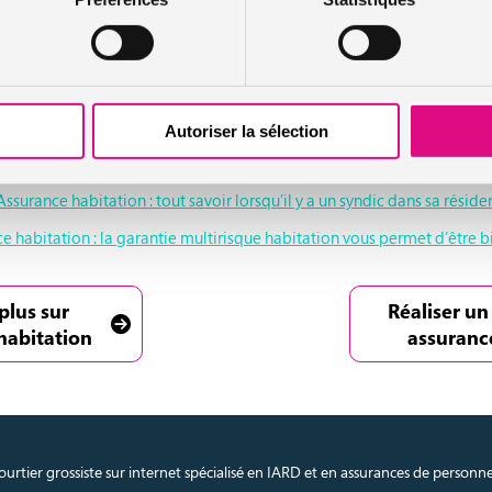
tant que copropriétaire, afin de savoir si cette assurance habitation 
protection pourrait s’appliquer lors d’un incendie né dans votre app
our une inondation.
Autoriser la sélection
Une rentrée 2015 moins coûteuse pour les étudiants
Assurance habitation : tout savoir lorsqu’il y a un syndic dans sa résid
e habitation : la garantie multirisque habitation vous permet d’être b
plus sur
Réaliser un
habitation
assuranc
urtier grossiste sur internet spécialisé en IARD et en assurances de personn