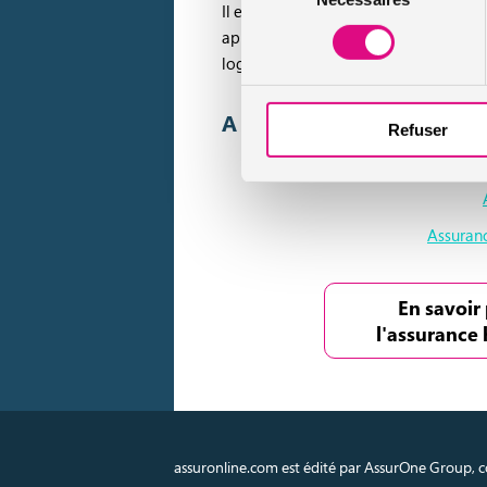
Il est important de se renseigner, en 
consentement
appartement et donc le votre. Cette 
logement voisin par exemple. Idem p
A lire aussi :
Refuser
Assuranc
En savoir 
l'assurance 
assuronline.com est édité par AssurOne Group, co