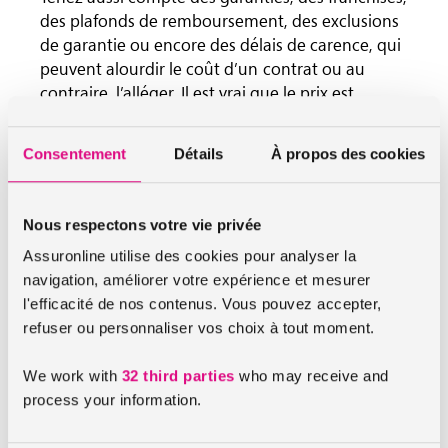
des plafonds de remboursement, des exclusions
de garantie ou encore des délais de carence, qui
peuvent alourdir le coût d’un contrat ou au
contraire, l’alléger. Il est vrai que le prix est
important mais pensez tout de même à bien
adapter votre mutuelle à vos besoins.
Consentement
Détails
À propos des cookies
Le coup de main d'assuronline
Nous respectons votre vie privée
Assuronline utilise des cookies pour analyser la
Chez assuronline, nous vous proposons de
navigation, améliorer votre expérience et mesurer
comparer plusieurs offres d’assurances santé en
l'efficacité de nos contenus. Vous pouvez accepter,
réalisant un
devis en ligne
. Efficace et rapide,
refuser ou personnaliser vos choix à tout moment.
cela ne vous prendra que 5 minutes ! Trouvez
ainsi l’offre qui répond à vos besoins et à votre
We work with
32 third parties
who may receive and
budget !
process your information.