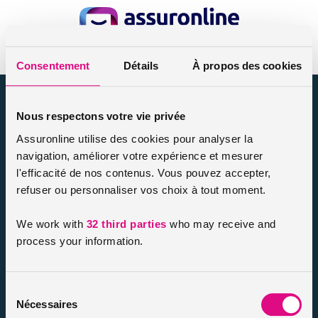
Accueil
quad
Consentement
Détails
À propos des cookies
assuronline.com est édité par AssurOne Group, courtier grossiste
sur internet spécialisé en IARD et en assurances de personnes
Nous respectons votre vie privée
Assuronline utilise des cookies pour analyser la
Nos dossiers
navigation, améliorer votre expérience et mesurer
Mentions légales
l'efficacité de nos contenus. Vous pouvez accepter,
Protection des données
refuser ou personnaliser vos choix à tout moment.
Résilier votre contrat
Politique d’utilisation des cookies
We work with
32 third parties
who may receive and
Notre FAQ assurance
process your information.
Conseils assurance auto malussés
Conseils assurance voiture sans permis
Sélection
Conseils assurance auto tous risques
Nécessaires
du
Conseils assurance auto pour résiliés