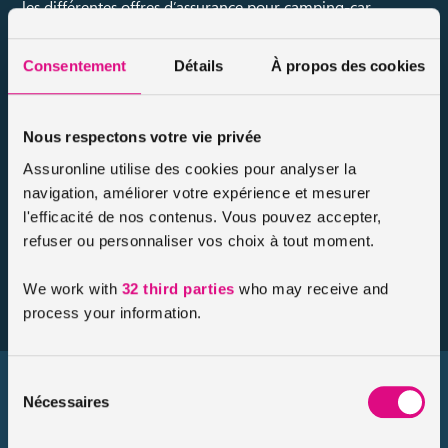
les différentes offres d’assurance pour camping-car
assuronline.
Consentement
Détails
À propos des cookies
Nos conseillers experts en assurance pourront vous
orienter dans le choix d’une assurance qui vous
correspond pleinement.
Nous respectons votre vie privée
Assuronline utilise des cookies pour analyser la
Le + assuronline :
pour vous permettre de rouler le plus
navigation, améliorer votre expérience et mesurer
tôt possible avec votre camping-car, nous vous fournissons
l'efficacité de nos contenus. Vous pouvez accepter,
après souscription une carte verte provisoire d’un mois à
refuser ou personnaliser vos choix à tout moment.
imprimer !
We work with
32 third parties
who may receive and
process your information.
Sélection
Les garanties
Nécessaires
du
consentement