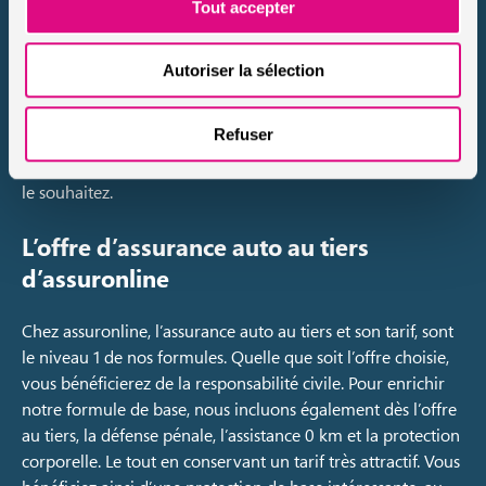
Tout accepter
rendre plus accessibles nos services, nous vous proposons
de gérer votre contrat de A à Z, en ligne. Sur notre
plateforme web, vous pourrez ainsi souscrire à nos offres,
Autoriser la sélection
gérer votre contrat, déclarer vos sinistres, suivre vos
demandes de prises en charge, résilier votre contrat…
Refuser
Sur ordinateur comme sur mobile, vous pourrez accéder à
toutes vos informations, de manière sécurisée, dès que vous
le souhaitez.
L’offre d’assurance auto au tiers
d’assuronline
Chez assuronline, l’assurance auto au tiers et son tarif, sont
le niveau 1 de nos formules. Quelle que soit l’offre choisie,
vous bénéficierez de la responsabilité civile. Pour enrichir
notre formule de base, nous incluons également dès l’offre
au tiers, la défense pénale, l’assistance 0 km et la protection
corporelle. Le tout en conservant un tarif très attractif. Vous