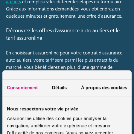
au tiers
et remplissez les différentes étapes du formulaire.
Grâce aux informations demandées, vous obtiendrez en
quelques minutes et gratuitement, une offre d’assurance.
Découvrez les offres d’assurance auto au tiers et le
tarif assuronline
En choisissant assuronline pour votre contrat d’assurance
auto au tiers, votre tarif sera parmi les plus attractifs du
marché. Vous bénéficierez en plus, d’une gamme de
services pratiques et d’un accompagnement de qualité
pour gérer votre contrat et vos éventuels sinistres.
Consentement
Détails
À propos des cookies
Des prix justes et transparents
Nous respectons votre vie privée
L’un des maîtres-mots d’assuronline est la transparence. À
ce titre, nous avons à cœur de vous proposer des prix
Assuronline utilise des cookies pour analyser la
justes, sans frais cachés ni mauvaises surprises. Le prix
navigation, améliorer votre expérience et mesurer
calculé lors de votre devis en ligne est bien le prix que vous
l'efficacité de nos contenus. Vous pouvez accepter,