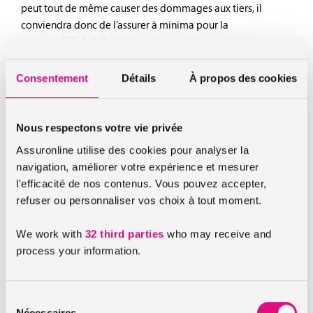
peut tout de même causer des dommages aux tiers, il
conviendra donc de l’assurer à minima pour la
responsabilité civile.
Seul un véhicule qui ne se trouve pas en état de rouler n’aura
Consentement
Détails
À propos des cookies
pas l’obligation d’être assuré, mais il faudra que ses roues
ne touchent plus le sol et que le carburant et la batterie
aient été enlevés.
Nous respectons votre vie privée
Les solutions pour assurer une voiture qui
Assuronline utilise des cookies pour analyser la
reste au garage
navigation, améliorer votre expérience et mesurer
l'efficacité de nos contenus. Vous pouvez accepter,
Vous êtes donc obligé légalement d’assurer une voiture qui
refuser ou personnaliser vos choix à tout moment.
resterait au garage. Quelles sont les solutions les plus
économiques qui s’offrent alors à vous ? Si votre véhicule est
We work with
32 third parties
who may receive and
immobilisé chez vous car il se trouve en transit et que vous
process your information.
savez que vous n’allez pas le garder, pourquoi ne pas opter
pour une
assurance auto temporaire
pour la période
durant laquelle vous êtes en possession de ce dernier ?
Sélection
Nécessaires