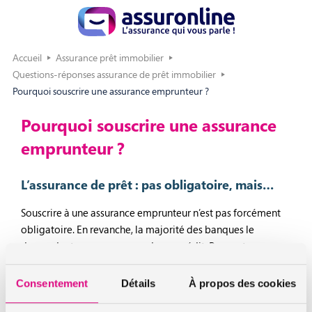
Accueil
Assurance prêt immobilier
Questions-réponses assurance de prêt immobilier
Pourquoi souscrire une assurance emprunteur ?
Pourquoi souscrire une assurance
emprunteur ?
L’assurance de prêt : pas obligatoire, mais…
Souscrire à une assurance emprunteur n’est pas forcément
obligatoire. En revanche, la majorité des banques le
demandent pour vous accorder un crédit. Pour votre
banquier, il s’agit d’un moyen de s’assurer du
remboursement de votre emprunt immobilier.
Consentement
Détails
À propos des cookies