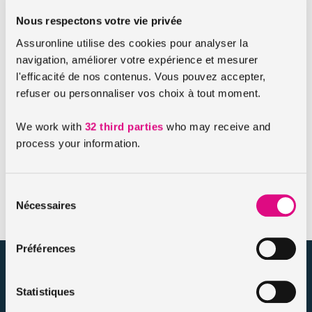
Une sécurité pour la continuité des
Nous respectons votre vie privée
remboursements
Assuronline utilise des cookies pour analyser la
L’assurance emprunteur garantit le remboursement des
navigation, améliorer votre expérience et mesurer
échéances du prêt immobilier. En général, un crédit se
l'efficacité de nos contenus. Vous pouvez accepter,
rembourse sur le long terme et durant cette longue période,
refuser ou personnaliser vos choix à tout moment.
vous pouvez être amené à connaitre une situation difficile
(maladie, invalidité, divorce, chômage ou encore décès). Si
We work with
32 third parties
who may receive and
une situation prévue dans votre contrat d’assurance de prêt
process your information.
vous empêche de rembourser votre crédit immobilier, alors
c’est l’assurance qui prendra le relais et garantira la
continuité du remboursement.
Sélection
Nécessaires
du
consentement
Préférences
assuronline.com est édité par AssurOne Group, courtier grossiste
sur internet spécialisé en IARD et en assurances de personnes
Statistiques