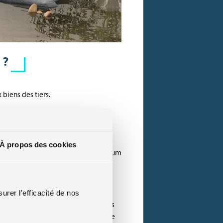
 ?
biens des tiers.
À propos des cookies
 les bons gestes pour limiter au maximum
ctricité et en aérant correctement
urer l'efficacité de nos
sible, il conviendra de faire au plus
tions pour éviter que la situation ne