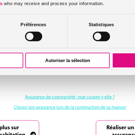
place une remise en l’état sans l’accord de l’assureur ou le passage de 
es
who may receive and process your information.
le sinistre à l’assurance
Préférences
Statistiques
r le formulaire de constat à l’amiable. Quoi qu’il arrive, vous dispo
ompter de la constatation de ce dernier.
Autoriser la sélection
er les justificatifs des réparations, conserver les éléments abimés par l
Assurance de copropriété : que couvre-t-elle ?
Choisir son assurance lors de la construction de sa maison
plus sur
Réaliser un
habitation
assuranc