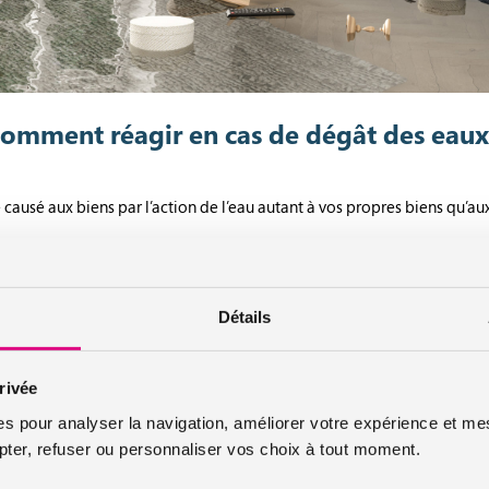
omment réagir en cas de dégât des eaux
usé aux biens par l’action de l’eau autant à vos propres biens qu’aux 
ur enrayer la fuite et les dommages qui en découlent
Détails
mais une partie de plaisir. Toutefois, il ne faut pas tarder à effectuer
iendra donc d’agir vite en fermant les arrivées d’eau, en coupant l’éle
.
rivée
es pour analyser la navigation, améliorer votre expérience et mes
parce qu’il ne vient pas de chez vous ou que l’arrivée d’eau est inacces
er, refuser ou personnaliser vos choix à tout moment.
 à enrayer la fuite. Il faudra également engager rapidement les répara