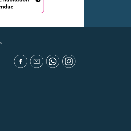
endue
es