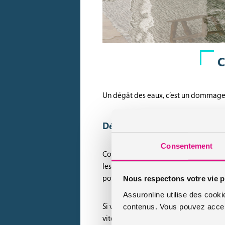
C
Un dégât des eaux, c’est un dommage ca
Dégât des eaux : agir vite po
Consentement
Constater un
dégât des eaux
n’est ja
les dommages causés par l’eau. Il conv
pour éviter que l’humidité ne s’installe
Nous respectons votre vie p
Assuronline utilise des cooki
Si vous ne pouvez arrêter l’écoulement 
contenus. Vous pouvez accept
vite pour prévenir les personnes aptes