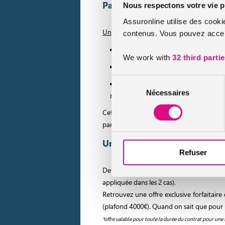
Panne mécanique : les condi
Nous respectons votre vie p
Assuronline utilise des cooki
Une fois souscrite, la garantie panne méc
contenus. Vous pouvez accept
Sans limite de kilométrage,
We work with
32 third parti
Sans limite sur le nombre de pa
Sélection
Pour tout type de voiture – mêm
Nécessaires
du
neuve.
consentement
Cette garantie incontournable, notamm
particulièrement quand le véhicule ne bén
Une option modulable pour s
Refuser
Deux niveaux de prise en charge sont pro
appliquée dans les 2 cas).
Retrouvez une offre exclusive forfaitair
(plafond 4000€). Quand on sait que pour un
*offre valable pour toute la durée du contrat pour une