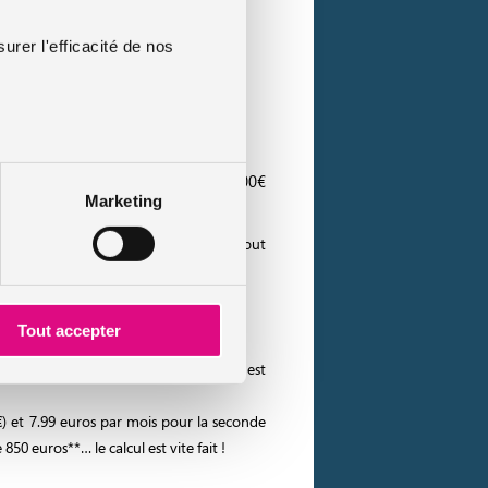
urer l'efficacité de nos
n et d’une valeur inférieure à 90.000€
Marketing
té tout en protégeant son budget… Tout
Tout accepter
€ par sinistre (une franchise de 200€ est
€) et 7.99 euros par mois pour la seconde
0 euros**… le calcul est vite fait !