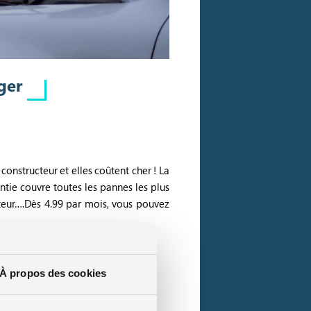
ger
onstructeur et elles coûtent cher ! La
tie couvre toutes les pannes les plus
teur….
Dès 4.99 par mois, vous pouvez
 panne (main d’œuvre et pièces de
À propos des cookies
 mécanique suite à l’achat d’un