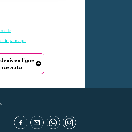
micile
e de dépannage
 devis en ligne
ance auto
es