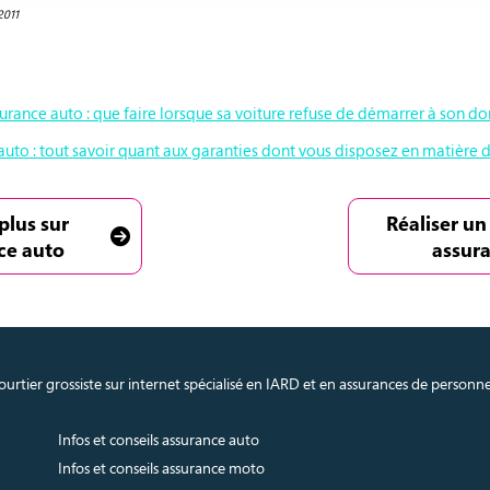
2011
urance auto : que faire lorsque sa voiture refuse de démarrer à son do
auto : tout savoir quant aux garanties dont vous disposez en matièr
plus sur
Réaliser un
ce auto
assur
urtier grossiste sur internet spécialisé en IARD et en assurances de personn
Infos et conseils assurance auto
Infos et conseils assurance moto