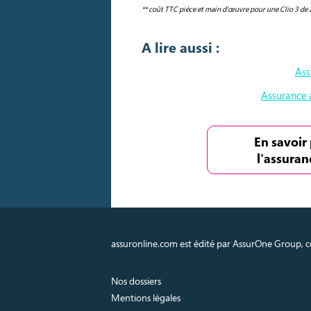
** coût TTC pièce et main d’œuvre pour une Clio 3 de 
A lire aussi :
Ass
Assurance 
En savoir 
l'assuran
assuronline.com est édité par AssurOne Group, co
Nos dossiers
Mentions légales