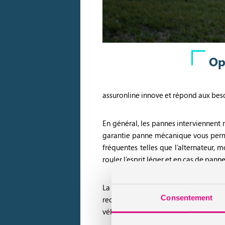
Op
assuronline innove et répond aux bes
En général, les pannes interviennent 
garantie panne mécanique vous permet
fréquentes telles que l’alternateur,
rouler l’esprit léger et en cas de pann
La garantie panne mécanique assure l
Consentement
rechange inclus), et ce jusqu’aux 12 a
véhicule d’occasion dès la 1ère année,