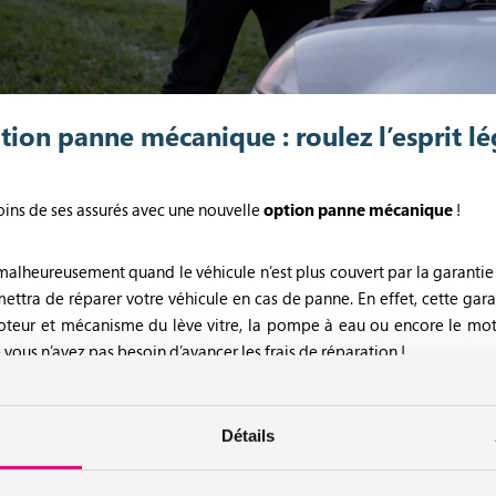
tion panne mécanique : roulez l’esprit lé
oins de ses assurés avec une nouvelle
option panne mécanique
!
malheureusement quand le véhicule n’est plus couvert par la garantie c
tra de réparer votre véhicule en cas de panne. En effet, cette garan
 moteur et mécanisme du lève vitre, la pompe à eau ou encore le mo
e vous n’avez pas besoin d’avancer les frais de réparation !
a prise en charge des réparations du véhicule jusqu’à 4000 euros par
Détails
ns du véhicule. Sachant qu’1 personne sur 2 est confrontée à une panne
 cette option prend tout son sens !