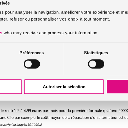
tions
rivée
es pour analyser la navigation, améliorer votre expérience et mes
anique s’applique :
er, refuser ou personnaliser vos choix à tout moment.
es
who may receive and process your information.
nnes,
e les voitures sans permis !- ayant moins de 10 ans à la souscriptio
Préférences
Statistiques
ent pour les véhicules d’occasion, permet de rouler en toute sécuri
éficie plus de la garantie constructeur !
’adapter aux véhicules et aux besoins de chacun
Autoriser la sélection
posés aux clients : un plafond de 2000 € par sinistre ou un plafond de 4000
e de rentrée* à 4.99 euros par mois pour la première formule (plafond 2000
e Clio par exemple, le coût moyen de la réparation d’un alternateur est de 85
 souscription jusqu’au 30/11/2018