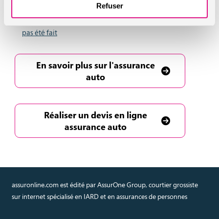
Refuser
Assurance auto : la question de l’indemnisation dans
le cas d’un accident alors que le contrôle technique n’a
pas été fait
En savoir plus sur l'assurance
auto
Réaliser un devis en ligne
assurance auto
assuronline.com est édité par AssurOne Group, courtier grossiste
sur internet spécialisé en IARD et en assurances de personnes