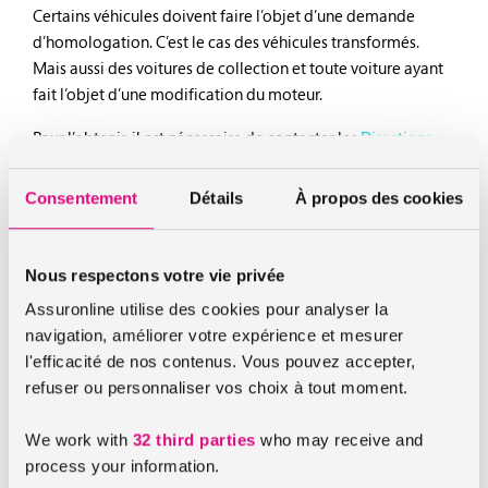
Certains véhicules doivent faire l’objet d’une demande
d’homologation. C’est le cas des véhicules transformés.
Mais aussi des voitures de collection et toute voiture ayant
fait l’objet d’une modification du moteur.
Pour l’obtenir, il est nécessaire de contacter les
Directions
Régionales de l’Environnement, de l’Aménagement et du
Logement
de votre région. Pour cette demande il faudra
Consentement
Détails
À propos des cookies
alors remplir un formulaire et fournir plusieurs documents :
Nous respectons votre vie privée
L’ancien certificat d’immatriculation (l’ancienne carte
Assuronline utilise des cookies pour analyser la
grise) ou la notice du constructeur
navigation, améliorer votre expérience et mesurer
Les preuves d’installation des équipements
l'efficacité de nos contenus. Vous pouvez accepter,
obligatoires
refuser ou personnaliser vos choix à tout moment.
Une attestation de contrôle technique en cours de
We work with
32 third parties
who may receive and
validité
process your information.