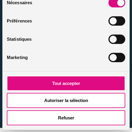
Notre FAQ assurance
Nécessaires
du
Conseils assurance auto malussés
consentement
Conseils assurance voiture sans permis
Préférences
Conseils assurance auto tous risques
Conseils assurance auto pour résiliés
Statistiques
Infos et conseils assurance auto
Infos et conseils assurance moto
Marketing
Infos et conseils assurance habitation
Infos et conseils assurance personnes / animaux
Nos actualités
Tout accepter
Autoriser la sélection
Refuser