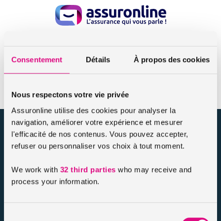
Consentement
Détails
À propos des cookies
page statique
Nous respectons votre vie privée
Assuronline utilise des cookies pour analyser la
navigation, améliorer votre expérience et mesurer
assuronline.com est édité par AssurOne Group, courtier grossiste
l'efficacité de nos contenus. Vous pouvez accepter,
sur internet spécialisé en IARD et en assurances de personnes
refuser ou personnaliser vos choix à tout moment.
Nos dossiers
We work with
32 third parties
who may receive and
Mentions légales
process your information.
Protection des données
Résilier votre contrat
Politique d’utilisation des cookies
Sélection