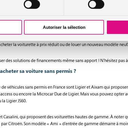
instar des voitures classiques, vous pouvez demander un crédit auto afi
z justifier de l’achat pour débloquer les fonds contrairement à un cré
s taux proposés avec ceux de votre banque.
t
(LOA) : Il s’agit d’une solution économique pour acquérir une voiture s
Autoriser la sélection
mensualité d’un crédit classique. Il est fixé selon les critères que vo
 encore les services inclus comme l’entretien de la VSP et l’assistanc
’acheter la voiturette à prix réduit ou de louer un nouveau modèle neuf
er des solutions de financements même sans apport ! N’hésitez pas à 
acheter sa voiture sans permis ?
te de véhicules sans permis en France sont Ligier et Aixam qui propose
ess ou encore la Microcar Due de Ligier. Mais vous pouvez opter au
 la Ligier JS60.
 et Casalini, qui proposent des voiturettes hautes de gamme. À noter q
e par Citroën. Son modèle « Ami » d’entrée de gamme démarre à moin