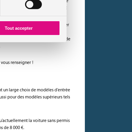
n de financer l’achat de votre voiture
dit perso. Les concessions proposent
ans permis. En effet, le prix du loyer
Tout accepter
us choisissez comme la durée de
e dépannage. A la fin de la période de
.
vous renseigner !
nt un large choix de modèles d’entrée
ssi pour des modèles supérieurs tels
u’actuellement la voiture sans permis
s de 8 000 €.