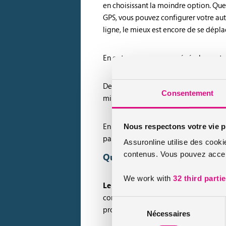
en choisissant la moindre option. Que 
GPS, vous pouvez configurer votre auto
ligne, le mieux est encore de se déplac
En outre, vous pouvez généralement pr
De plus, un concessionnaire s’occupe 
Consentement
minéralogiques. Pour finir, il facilite 
En revanche, vous devez être patient 
Nous respectons votre vie p
parfois plus. Si vous avez besoin urge
Assuronline utilise des cooki
contenus. Vous pouvez accept
Quels sont les financements 
We work with
32 third parti
Le prix d’une voiture sans permis 
conséquent, son acquisition représent
Sélection
proposent des solutions de financeme
Nécessaires
du
consentement