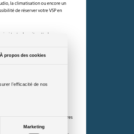
udio, la climatisation ou encore un
sibilité de réserver votre VSP en
si tester la voiturette !
culation et les plaques
À propos des cookies
tendre entre deux et trois mois,
!
urer l'efficacité de nos
avec un moteur électrique. Par
eter au comptant, les concessionnaires
Marketing