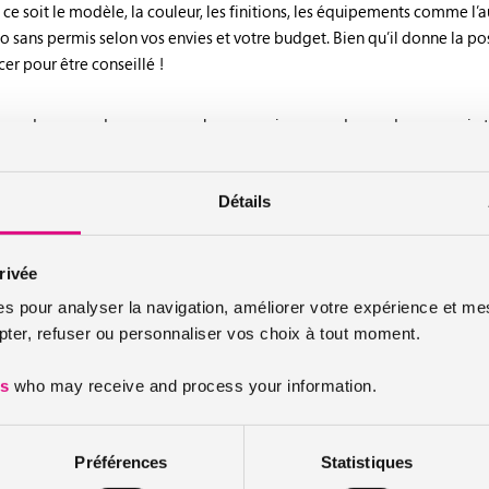
ce soit le modèle, la couleur, les finitions, les équipements comme l’a
 sans permis selon vos envies et votre budget. Bien qu’il donne la pos
er pour être conseillé !
endre un rendez-vous avec la concession pour demander un essai et ain
de toutes les formalités administratives comme le certificat d’immatri
Détails
le rachat de votre ancien véhicule pour l’achat d’une voiture neuve !
si vous avez commandé une voiture sans permis. En effet, vous devez at
rivée
mment d’une voiturette, vous devez alors acheter une voiture en stock 
es pour analyser la navigation, améliorer votre expérience et mes
er, refuser ou personnaliser vos choix à tout moment.
proposés par les concessionnaires ?
es
who may receive and process your information.
neuve
varie entre 7 900 € et 23 000 € pour les modèles haut de gamme 
e alors un budget non négligeable. Aussi, si vous ne pouvez pas l’ach
nts :
Préférences
Statistiques