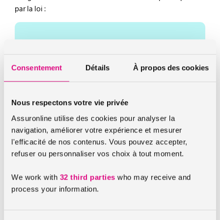
par la loi :
Parents bénéficiant d’un régime spécifique
Parents qui sont agents SNCF
Consentement
Détails
À propos des cookies
Salarié permanent…
Nous respectons votre vie privée
Mutuelle étudiante : aucune obligation
Assuronline utilise des cookies pour analyser la
La sécurité sociale étudiante est donc obligatoire. Toutefois
navigation, améliorer votre expérience et mesurer
la souscription d’une mutuelle santé étudiante ne l’est pas.
l'efficacité de nos contenus. Vous pouvez accepter,
En effet, libre choix à l’étudiant de souscrire ou non à une
refuser ou personnaliser vos choix à tout moment.
assurance santé étudiante pour prendre en charge les frais
de santé qui ne le seraient pas par la sécurité sociale.
We work with
32 third parties
who may receive and
process your information.
Etudiant : pourquoi souscrire une mutuelle