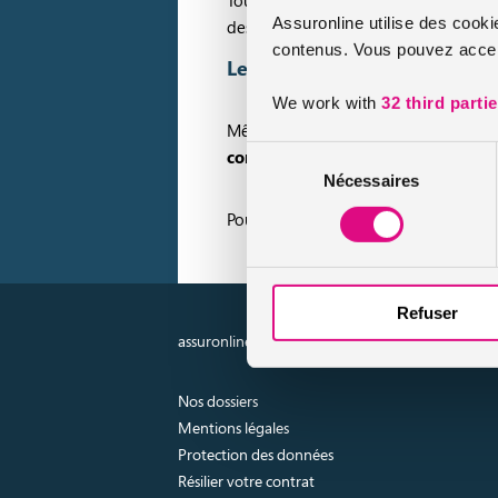
Toutefois, certains contrat proposent e
Assuronline utilise des cooki
des mêmes garanties que le conducteu
contenus. Vous pouvez accept
Le cas particulier du conjoint
We work with
32 third parti
Même s’il n’est pas possible de l’insc
Sélection
conjoint
peut conduire la
voiturette
Nécessaires
du
consentement
Pour en savoir plus, découvrez nos
off
Refuser
assuronline.com est édité par AssurOne Group, co
Nos dossiers
Mentions légales
Protection des données
Résilier votre contrat