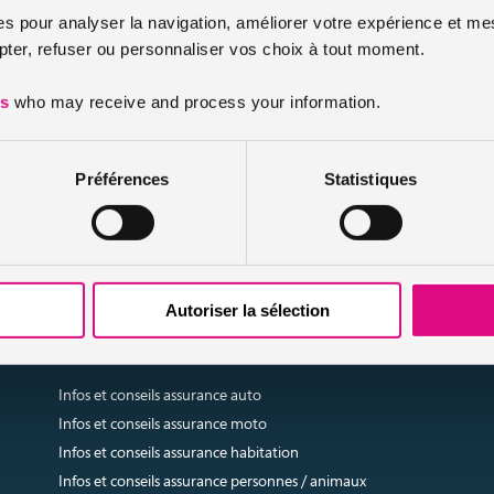
n effet d’inscrire un
second conducteur
au contrat d’
assurance voit
es pour analyser la navigation, améliorer votre expérience et mes
r principal.
er, refuser ou personnaliser vos choix à tout moment.
es
who may receive and process your information.
rire comme conducteur secondaire au contrat d’assurance, certains con
sans être nommé au contrat et sans subir une éventuelle franchise prêt
Préférences
Statistiques
res d’assurance voiture sans permis
!
Autoriser la sélection
urtier grossiste sur internet spécialisé en IARD et en assurances de personn
Infos et conseils assurance auto
Infos et conseils assurance moto
Infos et conseils assurance habitation
Infos et conseils assurance personnes / animaux