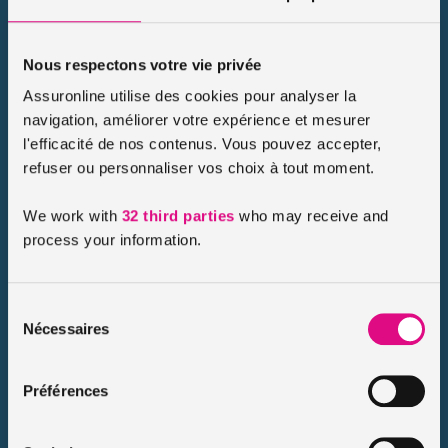
Nous respectons votre vie privée
Scooter 50cc : Quel est le prix ?
Assuronline utilise des cookies pour analyser la
Publié le 2022-11-04
navigation, améliorer votre expérience et mesurer
Le scooter 50cc, est un véhicule facilement manœuvrable et
accessible jeune. C’est une solution de mobilité extrêmement
l'efficacité de nos contenus. Vous pouvez accepter,
pratique qui convient à énormément de profils de
refuser ou personnaliser vos choix à tout moment.
conducteurs. Très fonctionnel, il détient […]
We work with
32 third parties
who may receive and
Lire le conseil
process your information.
Sélection
Nécessaires
du
consentement
Préférences