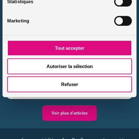
Statistiques
Marketing
A quel âge peut-on conduire un scooter
50cm3 ?
Publié le 2020-11-20
Lorsqu’on est adolescent, beaucoup rêvent déjà de liberté. Le
Tout accepter
scooter peut être la solution ! Pour conduire un scooter, il faut
au minimum avoir 14 ans. Avant 2002, on pouvait […]
Autoriser la sélection
Lire le conseil
Refuser
Voir plus d'articles