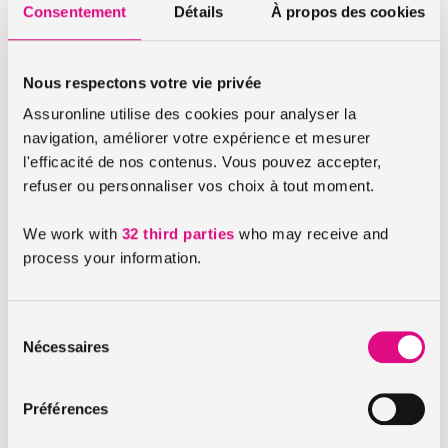
réserve d’une
franchise
assez importante.
Consentement
Détails
À propos des cookies
Un prêt possible sous réserve d’une franchise
prêt de guidon
Nous respectons votre vie privée
Si vous n’avez pas de clause conduite exclusive dans votre
Assuronline utilise des cookies pour analyser la
contrat d’assurance moto
, vous pourrez prêter votre moto
navigation, améliorer votre expérience et mesurer
en étant certain d’être assuré. Il se peut simplement que
l'efficacité de nos contenus. Vous pouvez accepter,
votre contrat prévoit une
franchise prêt de guidon
, qui
refuser ou personnaliser vos choix à tout moment.
devra être réglée pour obtenir une indemnisation.
We work with
32 third parties
who may receive and
Prêter sa moto oui, mais aux personnes
process your information.
autorisées
Dans tous les cas, si vous prêtez votre moto, vous devez la
Sélection
prêter à une personne qui détient le
permis de conduire
Nécessaires
du
adéquat
, en cours de validité. Vous prêtez votre véhicule, il
consentement
vous faudra donc être prudent et raisonnable.
Préférences