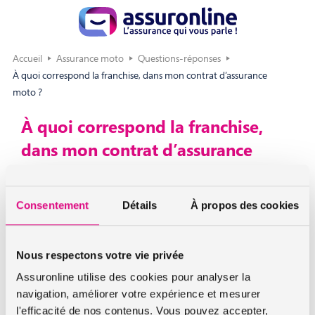
Accueil
Assurance moto
Questions-réponses
À quoi correspond la franchise, dans mon contrat d’assurance
moto ?
À quoi correspond la franchise,
dans mon contrat d’assurance
moto ?
Consentement
Détails
À propos des cookies
La franchise est le montant qui reste à votre charge en cas
de sinistre. Elle varie selon la formule choisie, le type de
garantie concernée et les conditions de votre contrat. Par
Nous respectons votre vie privée
exemple, si votre franchise est fixée à 200 € et que les
réparations de votre moto coûtent 1500 €, l’assureur
Assuronline utilise des cookies pour analyser la
prendra en charge 1300 € et vous paierez les 200 € restants.
navigation, améliorer votre expérience et mesurer
La franchise permet de limiter le coût de votre cotisation :
l'efficacité de nos contenus. Vous pouvez accepter,