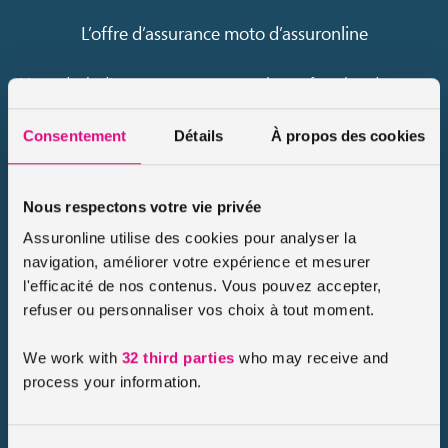
L’offre d’assurance moto d’assuronline
Votre devis d’assurance moto va varier en fonction du
niveau de garantie que vous allez sélectionner. Dans notre
offre, vous trouverez trois offres classiques d’assurance
Consentement
Détails
À propos des cookies
moto ainsi que des formules particulières, liées à des
modèles spécifiques.
Nous respectons votre vie privée
La formule Contact
Assuronline utilise des cookies pour analyser la
navigation, améliorer votre expérience et mesurer
Cette couverture est la protection d’entrée de gamme de
l'efficacité de nos contenus. Vous pouvez accepter,
notre offre. Il s’agit en fait du niveau de garantie minimum,
refuser ou personnaliser vos choix à tout moment.
que vous avez pour obligation de souscrire pour pouvoir
circuler sur la voie publique avec votre moto. On l’appelle
We work with
32 third parties
who may receive and
la protection au tiers. La formule comprend :
process your information.
La responsabilité civile
Les dommages causés à autrui