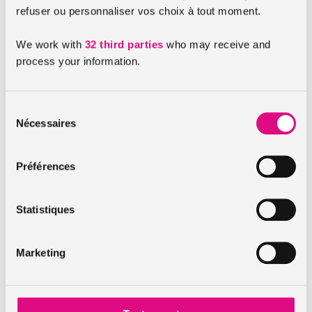
refuser ou personnaliser vos choix à tout moment.
suis-je assuré si je prends un enfant comme passager sur
mon 2 roues ?
We work with
32 third parties
who may receive and
process your information.
Assurance moto : qu’est-ce que l’option interruption
Sélection
Nécessaires
d’assurance ?
du
consentement
Préférences
La marque de ma moto influe-t-elle sur le prix de
l'assurance moto?
Statistiques
Marketing
Comment est calculé le prix de mon assurance moto ?