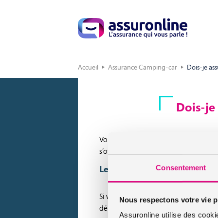
Accueil
Assurance Camping-car
Dois-je as
Dois-je
Vous souhaitez assurer un
camping-c
s’offrent à vous.
Le camping-car de location pe
Consentement
Si vous êtes chanceux, l’assurance du
Nous respectons votre vie p
démarche à effectuer. Vous êtes protég
Assuronline utilise des cooki