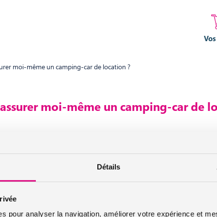
Vos
surer moi-même un camping-car de location ?
 assurer moi-même un camping-car de lo
ar
pour une courte durée mais vous ne savez pas si cela est possible, la
ut être assuré par son propriétaire
Détails
 camping-car est proposée par le propriétaire du véhicule. Dans cette 
rivée
é quoi qu’il arrive.
es pour analyser la navigation, améliorer votre expérience et mes