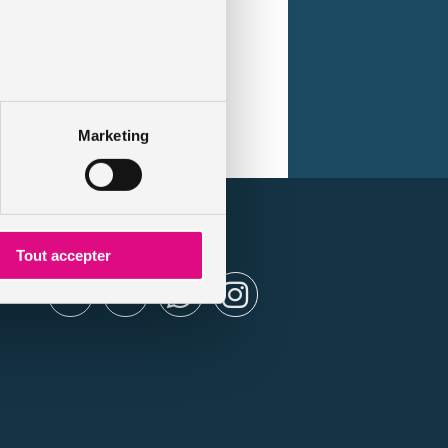
ous devez souscrire à une
assurance
us certaines conditions selon les
Marketing
es
Tout accepter