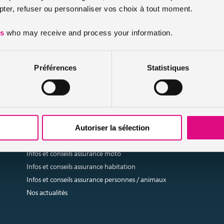
le camping-car de location
er, refuser ou personnaliser vos choix à tout moment.
es
who may receive and process your information.
’est pas proposée par le propriétaire du véhicule loué. Dans ce cas, v
ond à la durée de votre location. Cette garantie peut être accordée so
Préférences
Statistiques
urtier grossiste sur internet spécialisé en IARD et en assurances de personn
Autoriser la sélection
Infos et conseils assurance auto
Infos et conseils assurance moto
Infos et conseils assurance habitation
Infos et conseils assurance personnes / animaux
Nos actualités