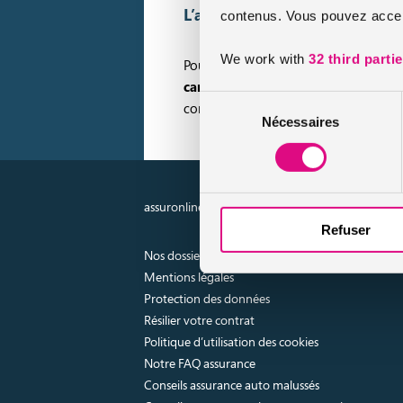
L’assurance temporaire pour 
contenus. Vous pouvez accept
We work with
32 third parti
Pour les moins chanceux, l’assurance n
camping-car temporaire
qui corresp
Sélection
compagnies d’assurance.
Nécessaires
du
consentement
assuronline.com est édité par AssurOne Group, co
Refuser
Nos dossiers
Mentions légales
Protection des données
Résilier votre contrat
Politique d’utilisation des cookies
Notre FAQ assurance
Conseils assurance auto malussés