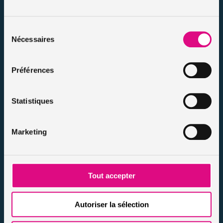
Nos dossiers
Mentions légales
Sélection
Protection des données
Nécessaires
du
Résilier votre contrat
consentement
Politique d’utilisation des cookies
Préférences
Notre FAQ assurance
Conseils assurance auto malussés
Conseils assurance voiture sans permis
Statistiques
Conseils assurance auto tous risques
Conseils assurance auto pour résiliés
Marketing
Infos et conseils assurance auto
Infos et conseils assurance moto
Infos et conseils assurance habitation
Tout accepter
Infos et conseils assurance personnes / animaux
Nos actualités
Autoriser la sélection