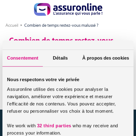
Accueil
Combien de temps restez-vous malussé ?
Combien de temps restez-vous
malussé ?
Consentement
Détails
À propos des cookies
Votre malus vous est imputable pendant deux ans suivant la
date d’échéance anniversaire de votre contrat à laquelle il
Nous respectons votre vie privée
vous a été imputé, en l’absence de tout nouveau sinistre
responsable supplémentaire.
Assuronline utilise des cookies pour analyser la
navigation, améliorer votre expérience et mesurer
l'efficacité de nos contenus. Vous pouvez accepter,
refuser ou personnaliser vos choix à tout moment.
assuronline.com est édité par AssurOne Group, courtier grossiste
We work with
32 third parties
who may receive and
sur internet spécialisé en IARD et en assurances de personnes
process your information.