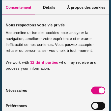
Pression trop basse, objet tranchant sur la chaussée, charge
Consentement
Détails
À propos des cookies
trop lourde… quel que soit la cause d’un pneu crevé, la
question est la même : l’assurance auto prend-elle en charge
[…]
Nous respectons votre vie privée
Lire le conseil
Assuronline utilise des cookies pour analyser la
navigation, améliorer votre expérience et mesurer
l'efficacité de nos contenus. Vous pouvez accepter,
refuser ou personnaliser vos choix à tout moment.
We work with
32 third parties
who may receive and
process your information.
Sélection
Nécessaires
du
consentement
Relevé d’information auto : à quoi ça sert et
Préférences
comment l’obtenir ?