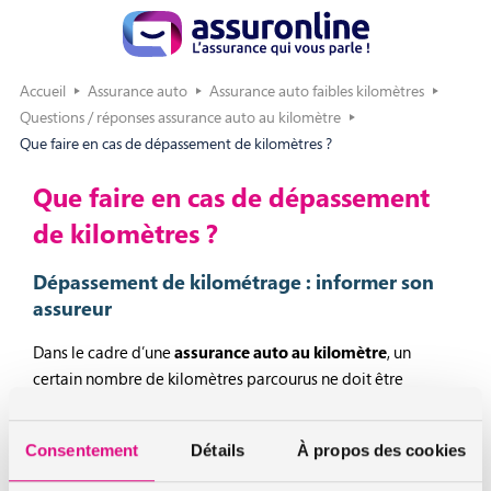
Accueil
Assurance auto
Assurance auto faibles kilomètres
Questions / réponses assurance auto au kilomètre
Que faire en cas de dépassement de kilomètres ?
Que faire en cas de dépassement
de kilomètres ?
Dépassement de kilométrage : informer son
assureur
Dans le cadre d’une
assurance auto au kilomètre
, un
certain nombre de kilomètres parcourus ne doit être
dépassés pour pouvoir bénéficier d’un tarif plus
avantageux. Cela ne veut pas dire que vous avez
Consentement
Détails
À propos des cookies
l’interdiction formelle de faire plus de 10000 kilomètres par
an.