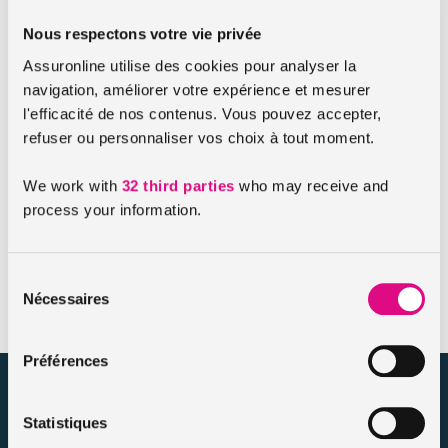
En effet, si vous dépassez le nombre de kilomètres
Nous respectons votre vie privée
maximum prévu au contrat, il conviendra simplement d’en
Assuronline utilise des cookies pour analyser la
informer votre assureur.
navigation, améliorer votre expérience et mesurer
l'efficacité de nos contenus. Vous pouvez accepter,
Dépassement du nombre de kilomètres prévu
refuser ou personnaliser vos choix à tout moment.
: une remise non appliquée
Si vous avez effectué plus de 5000, 8000 ou 10000
We work with
32 third parties
who may receive and
kilomètres dans l’année, vous devez prévenir votre
process your information.
assurance. La remise prévue pour votre kilométrage limité
ne sera simplement pas appliquée à votre prime
Sélection
d’assurance auto.
Nécessaires
du
consentement
Préférences
assuronline.com est édité par AssurOne Group, courtier grossiste
sur internet spécialisé en IARD et en assurances de personnes
Statistiques