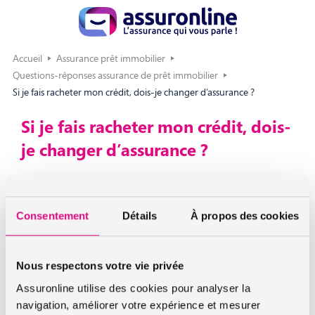
Accueil
Assurance prêt immobilier
Questions-réponses assurance de prêt immobilier
Si je fais racheter mon crédit, dois-je changer d’assurance ?
Si je fais racheter mon crédit, dois-
je changer d’assurance ?
Vous avez la possibilité de faire racheter votre crédit
immobilier par un autre établissement bancaire. Cela vous
Consentement
Détails
À propos des cookies
permet, la plupart du temps, de bénéficier de conditions
plus avantageuses et de baisser le coût total de votre
opération.
Nous respectons votre vie privée
Si vous aviez souscrit l’assurance emprunteur de la banque
Assuronline utilise des cookies pour analyser la
d’origine, il est préférable de changer pour bénéficier de
navigation, améliorer votre expérience et mesurer