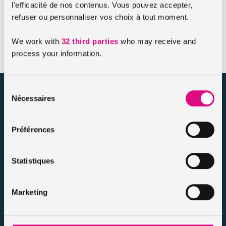
tarifs plus intéressants, chez assuronline par exemple. Dans
l'efficacité de nos contenus. Vous pouvez accepter,
tous les cas, il est peu probable que vous conserviez une
refuser ou personnaliser vos choix à tout moment.
assurance de prêt dans un établissement bancaire duquel
vous vous désengagez.
We work with
32 third parties
who may receive and
process your information.
Sélection
assuronline.com est édité par AssurOne Group, courtier grossiste
Nécessaires
du
sur internet spécialisé en IARD et en assurances de personnes
consentement
Préférences
Nos dossiers
Mentions légales
Protection des données
Statistiques
Résilier votre contrat
Politique d’utilisation des cookies
Notre FAQ assurance
Marketing
Conseils assurance auto malussés
Conseils assurance voiture sans permis