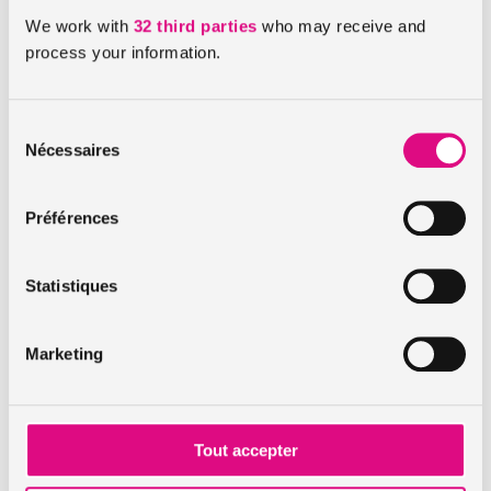
dédié :
https://quefaire.paris.fr/106171/sortie-familles-
We work with
32 third parties
who may receive and
paris-plages
process your information.
A lire aussi :
Sélection
UberPop, c’est fini
Nécessaires
du
consentement
600 scientifiques réfléchissent pour rafraîchir la ville
Préférences
A Marseille, Nantes et Strasbourg, uberPOP désormais
disponible
Statistiques
Les informations pratiques
assuronline
Marketing
Les actualités assuronline
Tout accepter