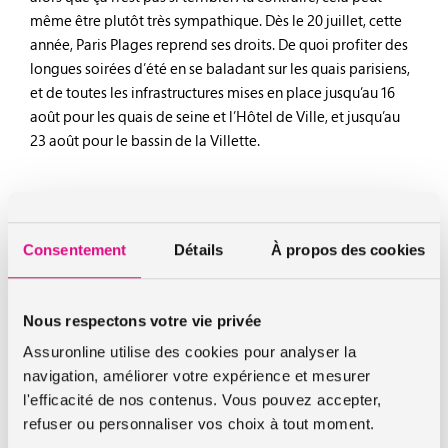
même être plutôt très sympathique. Dès le 20 juillet, cette
année, Paris Plages reprend ses droits. De quoi profiter des
longues soirées d’été en se baladant sur les quais parisiens,
et de toutes les infrastructures mises en place jusqu’au 16
août pour les quais de seine et l’Hôtel de Ville, et jusqu’au
23 août pour le bassin de la Villette.
Une 14ème édition placée sous le signe du
développement durable
Consentement
Détails
À propos des cookies
Cette 14ème édition voit cette année débarquer dans Paris
5000 tonnes de sable normand, quelques 50 palmiers et 80
arbres. Cette année est l’occasion de réaffirmer
Nous respectons votre vie privée
l’engagement en faveur du développement durable.
Assuronline utilise des cookies pour analyser la
L’année dernière, 4 millions de personnes avaient profité de
navigation, améliorer votre expérience et mesurer
l’événement.
l'efficacité de nos contenus. Vous pouvez accepter,
refuser ou personnaliser vos choix à tout moment.
Retrouvez toutes les informations de l’évènement sur le site