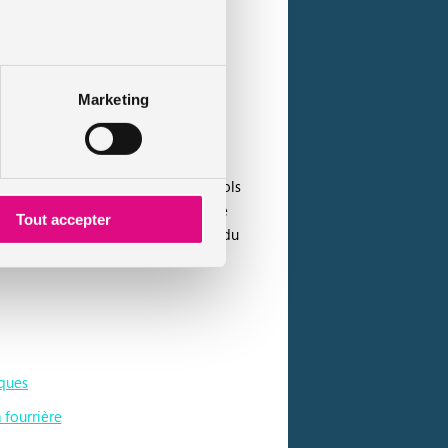
Marketing
roniques qui représentent 74% des vols
 de vols apparues au fur et à mesure
Tout accepter
 clé, d’un blocage du verrouillage, du
mplacement du système de sécurité.
iques
 fourrière