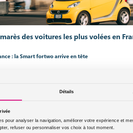
marès des voitures les plus volées en Fr
ance : la Smart fortwo arrive en tête
es plus attendus qui prennent la tête du classement. L’association 40 
pertise automobile en 2015. Entre juillet 2014 et juillet 2015, la voitur
ules volés sur la période. Ce qui n’est pas particulièrement étonnant pu
Détails
accéder au système de la voiture. Arrivent ensuite dans le classement 
rivée
es pour analyser la navigation, améliorer votre expérience et mes
er, refuser ou personnaliser vos choix à tout moment.