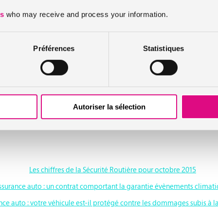
es
who may receive and process your information.
Préférences
Statistiques
te hausse
istes fait la lumière sur une tendance en forte hausse. Les vols élect
e. Les vols électroniques couvrent donc un certain nombre de pratiques
Autoriser la sélection
res sont devenus électroniques. Il peut alors s’agir d’une simulation de
our accéder à la prise de diagnostic du véhicule ou bien encore du re
Les chiffres de la Sécurité Routière pour octobre 2015
ssurance auto : un contrat comportant la garantie évènements climat
ce auto : votre véhicule est-il protégé contre les dommages subis à la