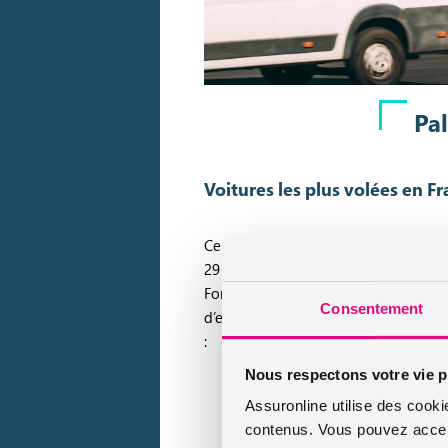
Pal
Voitures les plus volées en Fr
Ce ne sont pas forcément les modèles l
29 octobre dernier le Baromètre de l’ex
Fortwo, qui représente 11.87% des véhic
Consentement
d’enlever une pièce en plastique pour 
:
Nous respectons votre vie p
Assuronline utilise des cooki
Ford Fiesta
contenus. Vous pouvez accept