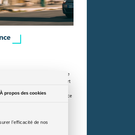
ance
millions d’automobilistes révélait le
e la plus volée en France est la Smart
isque sur ce véhicule, il suffit
À propos des cookies
des voitures les plus volées en France
urer l'efficacité de nos