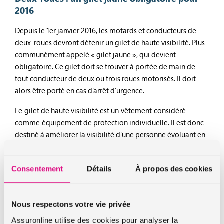
2016
Depuis le 1er janvier 2016, les motards et conducteurs de
deux-roues devront détenir un gilet de haute visibilité. Plus
communément appelé « gilet jaune », qui devient
obligatoire. Ce gilet doit se trouver à portée de main de
tout conducteur de deux ou trois roues motorisés. Il doit
alors être porté en cas d’arrêt d’urgence.
Le gilet de haute visibilité est un vêtement considéré
comme équipement de protection individuelle. Il est donc
destiné à améliorer la visibilité d’une personne évoluant en
bordure de chaussée en situation dangereuse.
Consentement
Détails
À propos des cookies
Les sanctions prévues
Tout conducteur de deux-roues qui ne posséderait pas son
Nous respectons votre vie privée
fameux gilet jaune obligatoire risque une amende de 11
Assuronline utilise des cookies pour analyser la
euros. Et ne pas porter le gilet à la suite d’un arrêt d’urgence