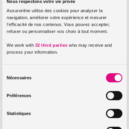
Nous respectons votre vie privée
la plus volée est la smart Fortwo. Suivie de prêt par la
Assuronline utilise des cookies pour analyser la
traditionnelle Renault Twingo 1. Viennent ensuite juste
navigation, améliorer votre expérience et mesurer
après la BMW X5 et le Range Rover Evoque.
l'efficacité de nos contenus. Vous pouvez accepter,
BMW réalise en effet le triste exploit de malheureusement
refuser ou personnaliser vos choix à tout moment.
compter 5 véhicules dans le top 10 des véhicules les plus
volés en 2014.
We work with
32 third parties
who may receive and
process your information.
Il faut dire que la marque est particulièrement appréciée
des français. En effet, BWM a vendu plus de 47.000 modèles
de voitures en France en 2014.
Sélection
Nécessaires
du
consentement
A lire aussi :
Préférences
Loi Hamon : ce qui change
Le bonus à vie : attention au discours marketing de
Statistiques
certaines entreprises
Oreillettes et taux d’alcoolémie des jeunes : mesures