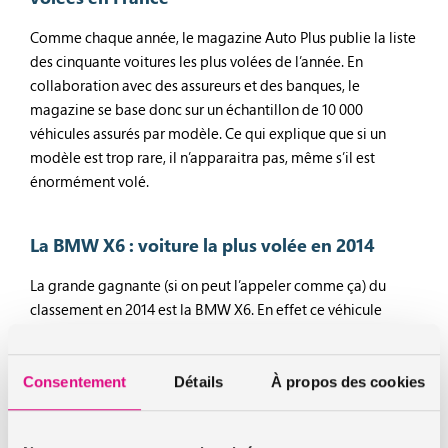
Comme chaque année, le magazine Auto Plus publie la liste
des cinquante voitures les plus volées de l’année. En
collaboration avec des assureurs et des banques, le
magazine se base donc sur un échantillon de 10 000
véhicules assurés par modèle. Ce qui explique que si un
modèle est trop rare, il n’apparaitra pas, même s’il est
énormément volé.
La BMW X6 : voiture la plus volée en 2014
La grande gagnante (si on peut l’appeler comme ça) du
classement en 2014 est la BMW X6. En effet ce véhicule
dispose d’un grand potentiel de revente. Egalement, la
BMW X6, comme de nombreux véhicules récents, dispose
d’un système électronique qui est relativement « facile »
Consentement
Détails
À propos des cookies
piraté.
En deuxième position de ce classement, la seconde voiture