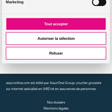
Marketing
mises en place au 30 juin 2015
En savoir plus sur l'assurance
Tout accepter
auto
Autoriser la sélection
Réaliser un devis en ligne
assurance auto
Refuser
assuronline.com est édité par AssurOne Group, courtier grossiste
sur internet spécialisé en IARD et en assurances de personnes
Nos dossiers
Mentions légales