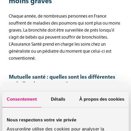
moins graves
Chaque année, de nombreuses personnes en France
souffrent de maladies des poumons qui sont plus ou moins
graves. La bronchite doit être surveillée de près lorsqu’il
s’agit de bébés qui peuvent souffrir de bronchiolites.
L’Assurance Santé prend en charge les soins chez un
généraliste ou un pédiatre du moment que celui-ci est
conventionné.
Mutuelle santé : quelles sont les différentes
maladies des poumons ?
Plus grave, la pneumonie peut être due à un virus ou à une
Consentement
Détails
À propos des cookies
bactérie. Il existe un vaccin prescrit dans certains cas
particuliers. Cette maladie du poumon est pris en charge
par la mutuelle santé. Un vaccin est également prescrit pour
Nous respectons votre vie privée
certains bébés afin de les
protéger contre la coqueluche.
Assuronline utilise des cookies pour analyser la
La coqueluche est une infection bactérienne très